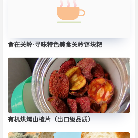
食在关岭·寻味特色美食关岭饵块粑
有机烘烤山楂片（出口级品质）