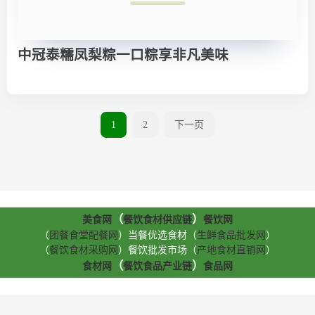
中冠泰糯凤梨粽一口粽享非凡美味
1
2
下一页
（
）
美食网
餐饮食材供应链
餐饮网
（
团餐食堂配餐网
）当餐优选食材（
生鲜食品批发网
）
（
餐饮食材采购网
）餐饮批发市场（
产地食材直销网
）
（
）
食材网
餐饮食品产业链
食品网