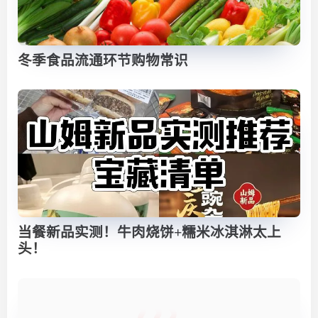
冬季食品流通环节购物常识
当餐新品实测！牛肉烧饼+糯米冰淇淋太上
头！