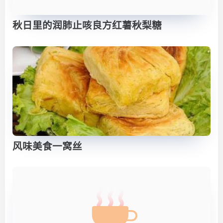
秋日里的润肺止咳良方红薯秋梨糖
风味美食一窝丝