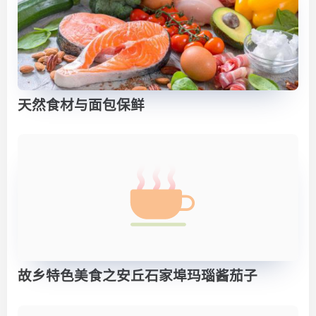
天然食材与面包保鲜
故乡特色美食之安丘石家埠玛瑙酱茄子