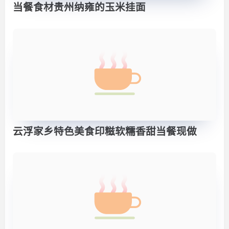
当餐食材贵州纳雍的玉米挂面
云浮家乡特色美食印糍软糯香甜当餐现做