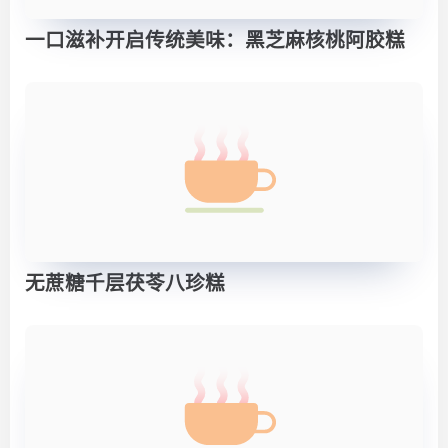
一口滋补开启传统美味：黑芝麻核桃阿胶糕
无蔗糖千层茯苓八珍糕