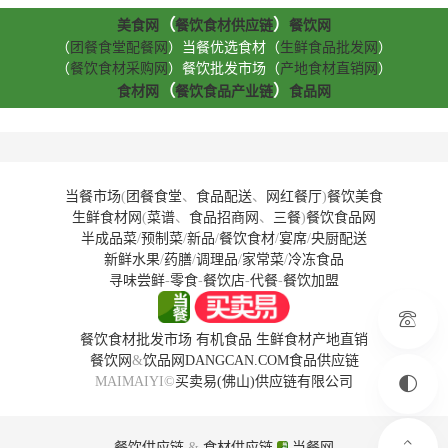
（
）
美食网
餐饮食材供应链
餐饮网
（
团餐食堂配餐网
）当餐优选食材（
生鲜食品批发网
）
（
餐饮食材采购网
）餐饮批发市场（
产地食材直销网
）
（
）
食材网
餐饮食品产业链
食品网
当餐市场
(
团餐食堂
、
食品配送
、
网红餐厅
)
餐饮美食
生鲜食材网
(
菜谱
、
食品招商网
、
三餐
)
餐饮食品网
半成品菜
/
预制菜
/
新品
/
餐饮食材
/
宴席
/
央厨配送
新鲜水果
/
药膳
/
调理品
/
家常菜
/
冷冻食品
寻味尝鲜
-
零食
-
餐饮店
-
代餐
-
餐饮加盟
餐饮食材批发市场
有机食品
生鲜食材产地直销
餐饮网
&
饮品网
DANGCAN.COM
食品供应链
MAIMAIYI©
买卖易(佛山)供应链有限公司
餐饮供应链
&
食材供应链
当餐网