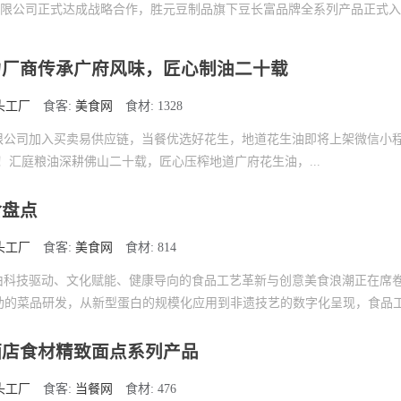
有限公司正式达成战略合作，胜元豆制品旗下豆长富品牌全系列产品正式
力厂商传承广府风味，匠心制油二十载
头工厂
食客:
美食网
食材: 1328
限公司加入买卖易供应链，当餐优选好花生，地道花生油即将上架微信小程
！汇庭粮油深耕佛山二十载，匠心压榨地道广府花生油，...
食盘点
头工厂
食客:
美食网
食材: 814
场由科技驱动、文化赋能、健康导向的食品工艺革新与创意美食浪潮正在席
助的菜品研发，从新型蛋白的规模化应用到非遗技艺的数字化呈现，食品工艺
酒店食材精致面点系列产品
头工厂
食客:
当餐网
食材: 476