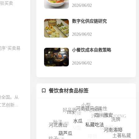
入驻买卖
2026/06/02
数字化供应链研究
2026/06/02
序“买卖易
小餐饮成本自救策略
2026/06/02
餐饮食材食品标签
卷全国。从
小型
创新...
沂蒙风情
柔性
好品质
对接
河南驻马店
沂蒙FENG\'QING
TES
降级
四川雅安
洗牌
利弊
柚子
M型
绞肉机
水瓜
河北唐山
沂水
私藏吃法
降损
河南洛阳
土著私藏
渗透
葫芦瓜
桃子
真伪