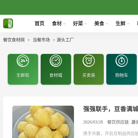
首页
食材
好菜
美食
生鲜
餐饮食材网
当餐市场
源头工厂
生鲜街
食材城
买卖易
购物车
强强联手，豆香满
2026/03/28
餐饮供应链:
源
携手共赢，开启豆制品供应