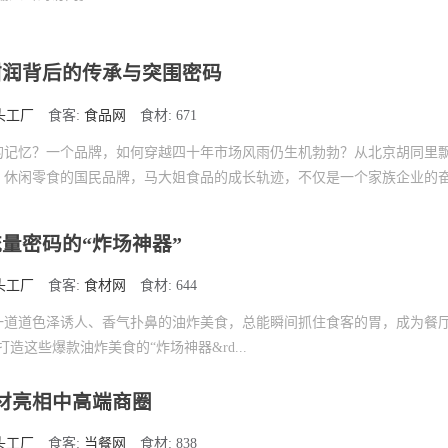
甜润背后的传承与突围密码
头工厂
食客:
食品网
食材: 671
的记忆？一个品牌，如何穿越四十年市场风雨仍生机勃勃？从北京胡同里
、休闲零食的国民品牌，马大姐食品的成长轨迹，不仅是一个家族企业的
量密码的“炸场神器”
头工厂
食客:
食材网
食材: 644
一道道色泽诱人、香气扑鼻的油炸美食，总能瞬间抓住食客的胃，成为餐厅
造这些爆款油炸美食的“炸场神器&rd...
材亮相中高端商圈
头工厂
食客:
当餐网
食材: 838