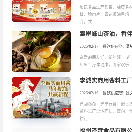
绍良食品生产销售：酒店食
骨、脆肉片、青花椒油皇鸡
商，共...
雾崖峰山茶油，香
2026/02/17
餐饮供应链:
源
亲爱的朋友们，新年好！ 
年里：身体健康，阖家欢乐，
李诚实商用酱料工
2026/02/16
餐饮供应链:
源
律回春渐，岁聿云暮；酱香
酱料工厂全体同仁，谨向一
耕行...
福州泽霖食品有限