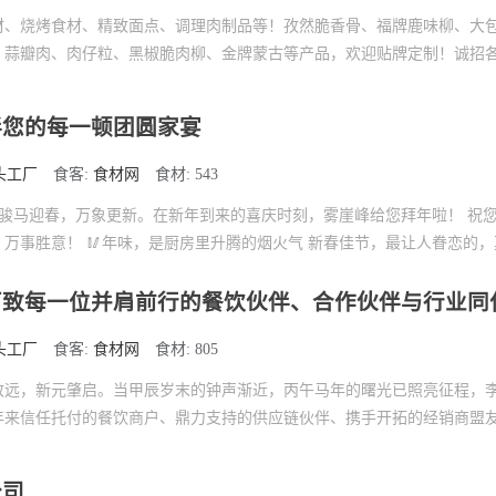
材、烧烤食材、精致面点、调理肉制品等！孜然脆香骨、福牌鹿味柳、大
、蒜瓣肉、肉仔粒、黑椒脆肉柳、金牌蒙古等产品，欢迎贴牌定制！诚招
伴您的每一顿团圆家宴
头工厂
食客:
食材网
食材: 543
 骏马迎春，万象更新。在新年到来的喜庆时刻，雾崖峰给您拜年啦！ 祝
万事胜意！ 🥢年味，是厨房里升腾的烟火气 新春佳节，最让人眷恋的，莫
厂致每一位并肩前行的餐饮伙伴、合作伙伴与行业同
头工厂
食客:
食材网
食材: 805
致远，新元肇启。当甲辰岁末的钟声渐近，丙午马年的曙光已照亮征程，
年来信任托付的餐饮商户、鼎力支持的供应链伙伴、携手开拓的经销商盟
公司