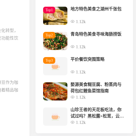
地方特色美食之湖州千张包
Top1
1.12k
业化转型，
青岛特色美食寻味海肠捞饭
Top2
发功能性饮
1.12k
平价餐饮突围策略
Top3
1.12k
啡豆作为咖
婺源美食糊豆腐、粉蒸肉与
随着精品咖
荷包红鲤鱼菜馆指南
1.12k
山珍王者的天花板吃法，你
试过吗？黑松露×松茸，云南
空运，极致体验
1.12k