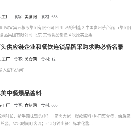
头工厂
食客:
美食网
食材: 658
1 四川省宜宾五粮液集团有限公司 四川 酒的制造 2 中国贵州茅台酒厂(集团
农食品集团有限公司 北京 其他食品制造 4 牧原实业集...
源头供应链企业和餐饮连锁品牌采购求购必备名录
头工厂
食客:
美食网
食材: 12
输入密码访问]
北美中餐爆品酱料
头工厂
食客:
食材网
食材: 605
酱耗时长、新手调味飘头疼？「厨房大佬」爆款酱料+热门菜套餐，给后厨
早熬酱，省出时间盯客流；✅ 3分钟出餐：标准化酱...