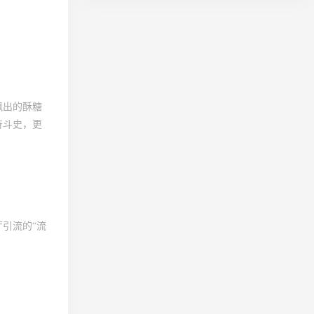
飘出的酥糖
奋斗史，更
引流的“流