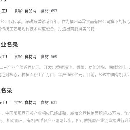
头工厂
食客:
食品网
食材: 693
年，历经四代传承，深耕海蜇领域百年。作为福州泽霖食品有限公司旗下的核
传统工艺与现代技术深度融合，打造出爽脆鲜美的特...
企业名录
头工厂
食客:
食材网
食材: 569
一二三产业产值近百亿元，开发出香榧精油、香薰、功能油脂、固体饮料、
绝对核心，种植面积上百万亩，年产值60亿元。目前，经过中国有机认证的
业名录
头工厂
食客:
食材网
食材: 631
，中国常规西洋参产业相应已经成熟，威海文登种植面积超5.5万亩，年
亿元。相对而言，有机西洋参产业刚刚起步，但可依托原产业链直接进行升级，