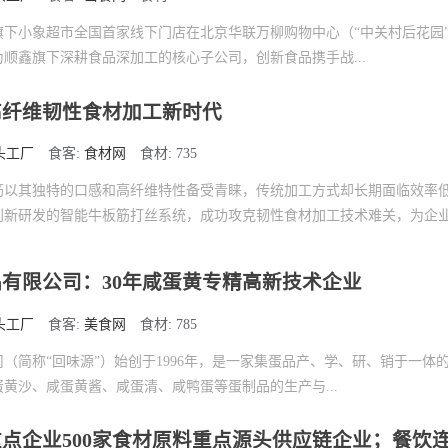
下小象超市全国首家线下门店在北京华联万柳购物中心（“中关村后花园
顺鑫旗下深耕食品深加工的核心子公司，创新食品携手战...
高纤维韧性食材加工新时代
头工厂
食客:
食材网
食材: 735
筋以其独特的口感和高纤维特性备受青睐，传统加工方式却长期面临效率
创新研发的智能牛板筋打丝系统，成功攻克韧性食材加工技术难关，为企
有限公司：30年咸蛋黄专精高新技术企业
头工厂
食客:
美食网
食材: 785
（简称“回味源”）始创于1996年，是一家集蛋品产、学、研、销于一体
黄沙、咸蛋黄酱、咸蛋清、咸鸭蛋等蛋制品的生产与...
业重点企业500家食材原料重点源头供应链企业；餐饮