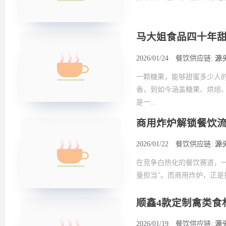
马大姐食品四十年
2026/01/24
餐饮供应链:
源
一颗糖果，能够甜蜜多少人
香，到如今涵盖糖果、烘焙
是一...
商用炸炉解锁餐饮流
2026/01/22
餐饮供应链:
源
在竞争白热化的餐饮赛道，
量担当”。而商用炸炉，正是打
顺鑫4款定制禽类食
2026/01/19
餐饮供应链:
源