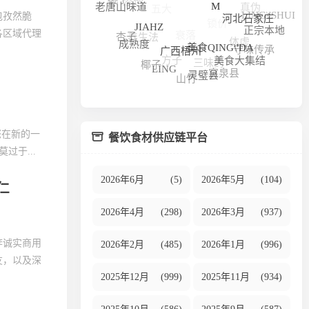
五大
LING\'SHUI
老唐山味道
锁价
包孜然脆
M
河北石家庄
衰落
养生法
正宗本地
各区域代理
体虚
杏子
JIAHZ
守味传承
成熟度
方子
美食QING\'DA
三味药
广西梧州
美食大集结
椰子
突泉县
LING
山竹
灵璧县
您在新的一
餐饮食材供应链平台
过于...
2026年6月
(5)
2026年5月
(104)
仁
2026年4月
(298)
2026年3月
(937)
李诚实商用
2026年2月
(485)
2026年1月
(996)
友，以及深
2025年12月
(999)
2025年11月
(934)