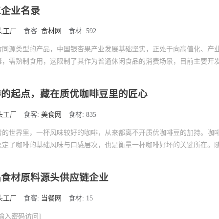
工企业名录
头工厂
食客:
食材网
食材: 592
食同源类型的产品，中国银杏果产业发展基础坚实，正处于向高值化、产
毒，需熟制食用，这限制了其作为普通休闲食品的消费场景，目前主要开
啡的起点，藏在质优咖啡豆里的匠心
头工厂
食客:
美食网
食材: 835
者的世界里，一杯风味较好的咖啡，从来都离不开质优咖啡豆的加持。咖
决定了咖啡的基础风味与口感层次，也是衡量一杯咖啡好坏的关键所在。
品食材原料源头供应链企业
头工厂
食客:
当餐网
食材: 15
输入密码访问]