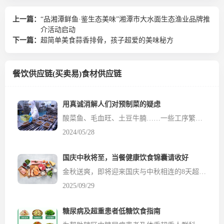
上一篇：
“品湘潭鲜鱼·鉴生态美味”湘潭市大水面生态渔业品牌推
介活动启动
下一篇：
超简单美食蒜香排骨，孩子超爱的美味秘方
餐饮供应链(买卖易)食材供应链
用真诚消解人们对预制菜的疑虑
酸菜鱼、毛血旺、土豆牛腩……一些工序繁琐的美味佳肴，餐饮店能在极短时间端到食客面前。究竟是现炒现制，还是预制菜？消费者有疑虑，而一些商家却总是讳莫如深。近日，有企业给出了正面回应。快餐品牌老乡鸡在网络上发布公开信，就菜品是否为预制菜公开回应，表示现做菜占七成以上，还公布了餐厅供应商明细、追溯档案、菜品制作流程等信息。此举不但没有引...
2024/05/28
国庆中秋将至，当餐健康饮食锦囊请收好
金秋送爽，即将迎来国庆与中秋相连的8天超长假期。无论是家庭团聚、走亲访友，还是外出旅行，美食总是节日的主角。然而，大快朵颐之后，体重悄悄上涨、血糖血压波动、肠胃提出“抗议”等情况可能纷纷“找上门”。 健康人群：享受美食，贵在“平衡”与“适度” 对于身体健康的人群来...
2025/09/29
糖尿病及超重患者低糖饮食指南