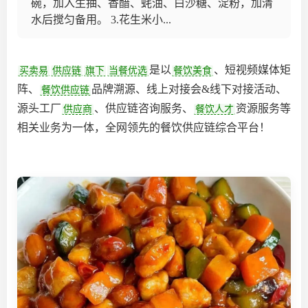
碗，加入生抽、香醋、蚝油、白沙糖、淀粉，加清
水后搅匀备用。 3.花生米小...
是以
、短视频媒体矩
买卖易
供应链
旗下
当餐优选
餐饮美食
阵、
品牌溯源、线上对接会&线下对接活动、
餐饮供应链
源头工厂
、供应链咨询服务、
资源服务等
供应商
餐饮人才
相关业务为一体，全网领先的餐饮供应链综合平台‌！