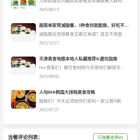
为帮助辖区内糖尿病患者及体重超重人群科学控制血糖、管理体重，餐饮食材网结合低糖食物特点与健康饮食原则，建议各位食客制定以下一日健康指导指南，助力大家通过合理饮食改善健康状况。 低糖饮食的核心原则 控量优先：无论是主食、水果还是肉类，均需控制摄入量，避免过量导致血糖波动或热量超标。 粗细搭配：用糙米、燕麦、玉米等粗粮替代部分精米白面，增加膳食纤维摄入，延缓血...
2025/08/13
超简单家常减脂餐，3种食材就能做，好吃不挨饿！
减脂期总觉得餐食又寡又单调？其实不用复杂食材，家里常见的土豆、鸡蛋、番茄，就能做出美味又低卡的减脂餐，餐饮食材网今天分享两款零失败的家常减脂餐做法，新手也能轻松上手～土豆泥生菜沙拉 食材：土豆、鸡蛋、生菜、生抽、陈醋、香油、黑胡椒、白芝麻做法：1. 土豆切片、鸡蛋洗净，一起上锅蒸熟；2. 把蒸熟的土豆和鸡蛋放入碗中捣成泥，生菜洗净撕碎也加进去；3. 调一碗料...
2025/12/17
天津美食地图本地人私藏推荐&避坑指南
Hey食客们！餐饮食材网今天带你们解锁天津美食地图，作为一个在天津生活了这么多年的吃货，这些本地人私藏的美食和避坑事项，绝对让你吃得开心又省钱！ 1️⃣ **煎饼果子** 天津的煎饼果子绝对是早餐界的顶流！推荐去**南市食品街**的老字号摊子，薄脆的煎饼配上秘制酱料，一口下去幸福感爆棚！记得加个鸡蛋，口感更绝！ 2️⃣ **天津熟梨糕** 熟梨糕又叫甑儿糕，...
2025/08/02
人均80➕韩国大排档美食攻略
姐妹们！今天必须给你们安利一家让我N刷的韩式大排档——【薰井洞·韩国大排档】💥一秒穿越韩国街头，味道正宗到想原地转圈圈！🥘 这次重点打卡了【香葱肥牛拌饭】和【草莓山楂汁】，真的绝了！💥 📌【香葱肥牛拌饭】🥩🍚 一上桌就被这诱人的摆盘吸引！肥牛卷堆成小山，铺满香葱和秘制酱料，拌开瞬间米饭裹满酱汁，葱香混合着肥牛的鲜嫩，每一...
2025/07/27
当餐评论列表：
当餐点评(0)