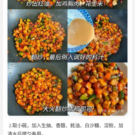
2.取小碗，加入生抽、香醋、蚝油、白沙糖、淀粉，加
清水后搅匀备用。