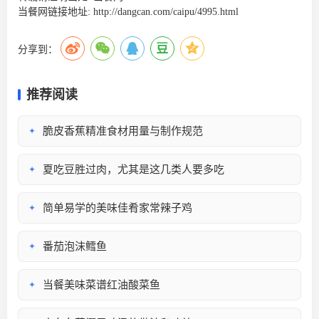
当餐网链接地址:
http://dangcan.com/caipu/4995.html
分享到：
推荐阅读
脆皮香蕉精准食材用量与制作规范
✦
夏吃豆胜过肉，尤其是这几类人要多吃
✦
简单易学的美味佳肴家常辣子鸡
✦
番茄泡沫鳕鱼
✦
当餐美味菜谱红油酸菜鱼
✦