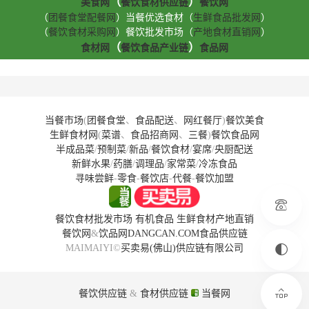
（
）
美食网
餐饮食材供应链
餐饮网
（
团餐食堂配餐网
）当餐优选食材（
生鲜食品批发网
）
（
餐饮食材采购网
）餐饮批发市场（
产地食材直销网
）
（
）
食材网
餐饮食品产业链
食品网
当餐市场
(
团餐食堂
、
食品配送
、
网红餐厅
)
餐饮美食
生鲜食材网
(
菜谱
、
食品招商网
、
三餐
)
餐饮食品网
半成品菜
/
预制菜
/
新品
/
餐饮食材
/
宴席
/
央厨配送
新鲜水果
/
药膳
/
调理品
/
家常菜
/
冷冻食品
寻味尝鲜
-
零食
-
餐饮店
-
代餐
-
餐饮加盟
餐饮食材批发市场
有机食品
生鲜食材产地直销
餐饮网
&
饮品网
DANGCAN.COM
食品供应链
MAIMAIYI©
买卖易(佛山)供应链有限公司
餐饮供应链
&
食材供应链
当餐网