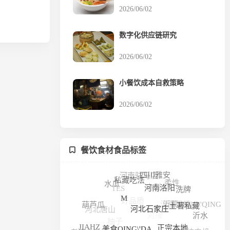
2026/06/02
数字化供应链研究
2026/06/02
小餐饮成本自救策略
2026/06/02
餐饮食材食品标签
河南驻马店
四川雅安
柔性
小型
私藏吃法
水瓜
TES
洗牌
河南洛阳
好品质
沂蒙风情
沂蒙FENG\'QING
M
葫芦瓜
河北唐山
对接
土著私藏
河北石家庄
柚子
沂水
降级
利弊
绞肉机
JIAHZ