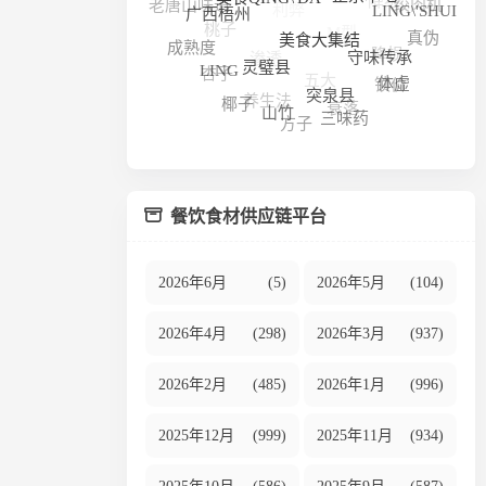
老唐山味道
正宗本地
美食QING\'DA
LING\'SHUI
M型
桃子
广西梧州
真伪
降损
渗透
成熟度
美食大集结
守味传承
五大
杏子
LING
灵璧县
锁价
体虚
养生法
衰落
突泉县
椰子
山竹
三味药
方子
餐饮食材供应链平台
2026年6月
(5)
2026年5月
(104)
2026年4月
(298)
2026年3月
(937)
2026年2月
(485)
2026年1月
(996)
2025年12月
(999)
2025年11月
(934)