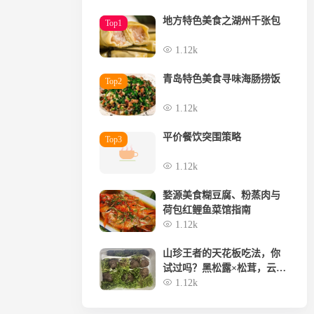
地方特色美食之湖州千张包
Top1
1.12k
青岛特色美食寻味海肠捞饭
Top2
1.12k
平价餐饮突围策略
Top3
1.12k
婺源美食糊豆腐、粉蒸肉与
荷包红鲤鱼菜馆指南
1.12k
山珍王者的天花板吃法，你
试过吗？黑松露×松茸，云南
空运，极致体验
1.12k