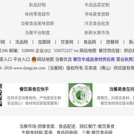
新品好物
半成品菜定制
休闲零食超市
寻味美食尝鲜
当餐食品美味尝鲜
冷冻食品批发
当餐平台制度
新鲜水果市场
鲜网
丨
冻品网
丨
加盟网
丨
饮食网
丨
食品网
丨
团餐网
丨
新
编：528000 企业QQ：550572257
rss
网站地图
餐饮供应链
：
供应
家入口
平台入口
网站地图
当餐优选
餐饮半成品食材供应商
营业执照
9-
2026
www.dangcan.com
（当餐网）版权所有 买卖易（佛山）供应链有
餐饮美食在快手
当餐美食在
在快手买当餐食材、产地直采生鲜
做餐饮，抖音买食材，
安全放心！食材供应链管家服务！
餐饮食材供应链当餐
当餐市场
(
团餐食堂
、
食品配送
、
网红餐厅
)
餐饮美食
生鲜食材网
(
菜谱
、
食品招商网
、
三餐
)
餐饮食品网