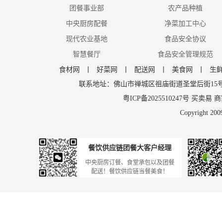
团餐事业部
农产品种植
中央厨房配餐
净菜加工中心
现代农业基地
食品安全协议
智慧餐厅
食品安全管理规范
食材网
丨
好菜网
丨
配送网
丨
美食网
丨
生
联系地址：佛山市禅城区祖庙街道圣堂后街15号206 邮
粤ICP备2025510247号
买卖易
商
Copyright 200
餐饮供应链团餐大客户经理
中央厨房订餐、食堂承包以及团餐
配送！餐饮供应链当餐美食！