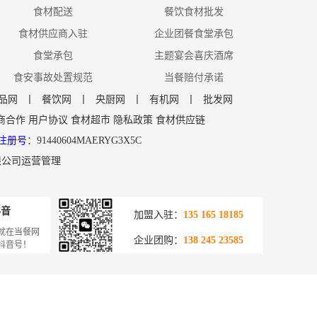
食材配送
餐饮食材批发
食材供应商入驻
企业团餐食堂承包
食堂承包
主题宴会喜庆酒席
食安事故处置规范
当餐赔付承诺
品网
丨
餐饮网
丨
央厨网
丨
有机网
丨
批发网
商合作
用户协议
食材超市
隐私政策
食材供应链
注册号
：91440604MAERYG3X5C
限公司运营管理
抖音
加盟入驻：
135 165 18185
就在当餐网
企业团购：
138 245 23585
抖音号！