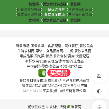
（
）
美食网
餐饮食材供应链
餐饮网
（
团餐食堂配餐网
）当餐优选食材（
生鲜食品批发网
）
（
餐饮食材采购网
）餐饮批发市场（
产地食材直销网
）
（
）
食材网
餐饮食品产业链
食品网
当餐市场
(
团餐食堂
、
食品配送
、
网红餐厅
)
餐饮美食
生鲜食材网
(
菜谱
、
食品招商网
、
三餐
)
餐饮食品网
半成品菜
/
预制菜
/
新品
/
餐饮食材
/
宴席
/
央厨配送
新鲜水果
/
药膳
/
调理品
/
家常菜
/
冷冻食品
寻味尝鲜
-
零食
-
餐饮店
-
代餐
-
餐饮加盟
餐饮食材批发市场
有机食品
生鲜食材产地直销
餐饮网
&
饮品网
DANGCAN.COM
食品供应链
MAIMAIYI©
买卖易(佛山)供应链有限公司
餐饮供应链
&
食材供应链
当餐网