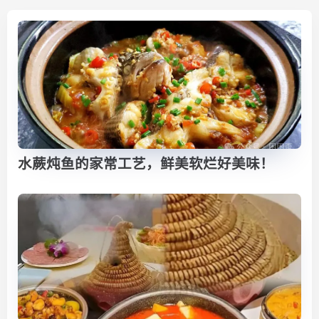
水蕨炖鱼的家常工艺，鲜美软烂好美味！