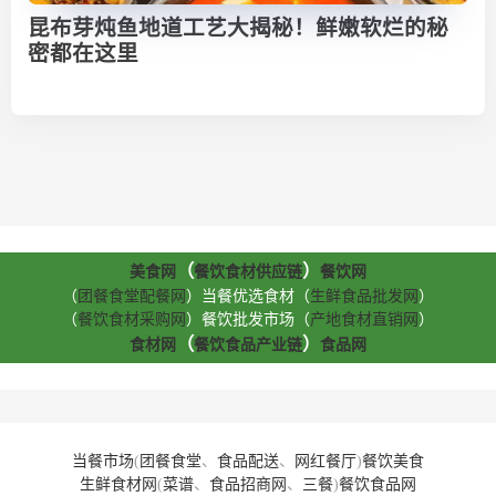
昆布芽炖鱼地道工艺大揭秘！鲜嫩软烂的秘
密都在这里
（
）
美食网
餐饮食材供应链
餐饮网
（
团餐食堂配餐网
）当餐优选食材（
生鲜食品批发网
）
（
餐饮食材采购网
）餐饮批发市场（
产地食材直销网
）
（
）
食材网
餐饮食品产业链
食品网
当餐市场
(
团餐食堂
、
食品配送
、
网红餐厅
)
餐饮美食
生鲜食材网
(
菜谱
、
食品招商网
、
三餐
)
餐饮食品网