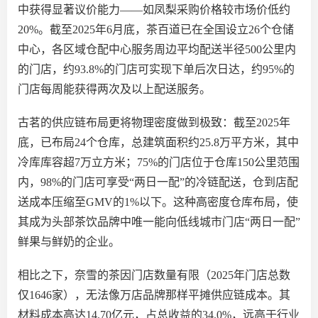
中获得显著议价能力——如凤梨采购价格较市场价低约
20%。截至2025年6月底，茶百道已在全国设立26个仓储
中心，各区域仓配中心服务周边平均配送半径500公里内
的门店，约93.8%的门店可实现下单后次日达，约95%的
门店每周能获得两次及以上配送服务。
古茗的供应链布局更将物理密度做到极致：截至
2025年
底，已布局24个仓库，总建筑面积约25.8万平方米，其中
冷库库容超7万立方米；75%的门店位于仓库150公里范围
内，98%的门店可享受“两日一配”的冷链配送，仓到店配
送成本压缩至GMV的1%以下。这种高密度仓库布局，使
其成为头部茶饮品牌中唯一能向低线城市门店“两日一配”
鲜果与鲜奶的企业。
相比之下，奈雪的茶因门店数量有限（
2025年门店总数
仅1646家），无法像万店品牌那样平摊供应链成本。其
材料成本高达14.70亿元，占总收益的34.0%，远高于行业