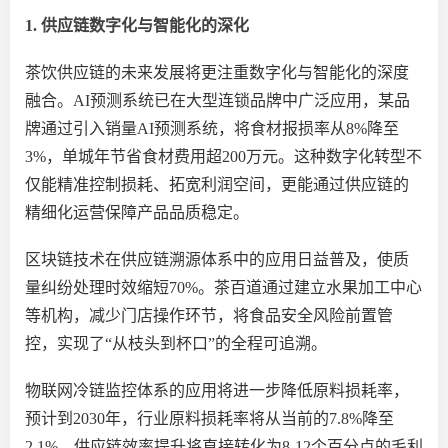
1. 供应链数字化与智能化的深化
茶饮供应链的未来发展将更注重数字化与智能化的深度
融合。
AI预测系统已在大型连锁品牌中广泛应用，某品
牌通过引入销量AI预测系统，将
食材
报损率从
8%降至
3%，单城年节省食材费用超200万元。这种数字化转型不
仅能精准控制损耗、
拓宽
利润空间，更能通过供应链的
精细化运营保障产品品质稳定。
区块链技术在供应链溯源体系中的应用日益普及，使质
量纠纷处理时效缩短
70%。茶百道通过建立水果加工中心
等机构，减少门店操作环节，将食品安全风险前置管
控，实现了“从枝头到杯口”的全程可追溯。
物联网冷链监控体系的应用将进一步降低原料损耗率，
预计到
2030年，行业原料损耗率将从当前的7.8%降至
2.1%，供应链效率提升将直接转化为8-12个百分点的毛利