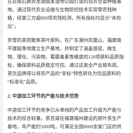
在云南石屏异龙湖国家湿地公园打造的羽衣甘蓝种植基
地，通过现代农业设施与生物防控技术实现零农残种
植，经第三方超
800项农残检测，所有指标均显示“未检
出”。
奈雪的茶则聚焦茶叶原料，在广东潮州凤凰山、福建南
平建瓯等地建立生产基地，并制定了涵盖感官、微生
物、理化、污染物、霉菌毒素等维度的
120项原料品质指
标，确保原料品质稳定可控。通过这类全产业链布局，
茶饮品牌得以将农产品的“非标”特性转化为饮品原料的
“标准化”品质。
2. 中游加工环节的产能与技术优势
中游加工环节的竞争已从单纯的产品加工升级为产能与
技术的综合较量。茶百道在福建福州建设的原叶茶生产
基地，年产能约
5000吨，可满足全国8000余家门店的供