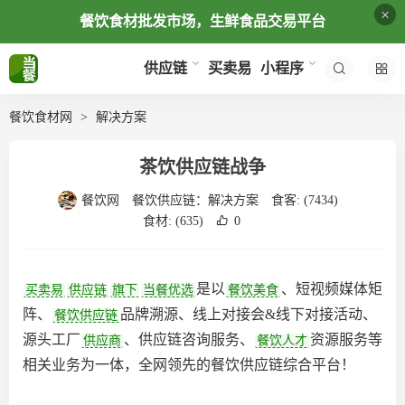
×
餐饮食材批发市场，生鲜食品交易平台
买卖易
供应链
小程序
餐饮食材网
解决方案
茶饮供应链战争
餐饮网
餐饮供应链：
解决方案
食客:
(7434)
食材:
(635)
0
是以
、短视频媒体矩
买卖易
供应链
旗下
当餐优选
餐饮美食
阵、
品牌溯源、线上对接会&线下对接活动、
餐饮供应链
源头工厂
、供应链咨询服务、
资源服务等
供应商
餐饮人才
相关业务为一体，全网领先的餐饮供应链综合平台‌！