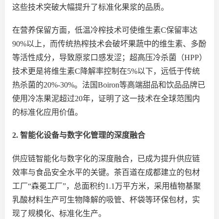
这些技术突破大幅提升了标准化果浆的品质。
在营养保留方面，低温冷榨技术可使维生素
C保留率达
90%以上，而传统热榨技术会破坏果蔬中的维生素、多酚
等活性成分，导致原浆口感发
涩；
超高压冷杀菌
（
H
P
P）
技
术更是将维生素
C降解率控制在5%以下，远低于传统
热杀菌的20%-30%。法国Boiron等高端甜品和饮品品牌已
使用冷冻果泥超过20年，证明了这一技术在全球范围内
的标准化应用价值。
2. 智能化设备与数字化管理的深度融合
供应链智能化与数字化的深度融合，已成为提升供应链
效率
与
食品安全水平的关键。茶百道在成都建立的包材
工厂
“
森冕工厂
”
，总面积约
1.1万平方米，采用植物基聚
乳酸材料生产可生物降解的吸管、杯袋等环保包材，实
现了规模化、标准化生产。