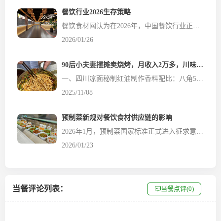
餐饮行业2026生存策略
餐饮食材网认为在2026年，中国餐饮行业正经历一场深刻的范式变革。在宏观经济增速放缓、消费需求持续升级、成本结构不断恶化的多重压力下，行业从过去十年的“规模扩张”阶段，全面转向“质量优先”的全新发展周期。这一转型并非简单的战略调整，而是从底层逻辑到价值主张、从运营模式到技术应用的全方位重构。当餐优选将从宏观环境...
2026/01/26
90后小夫妻摆摊卖烧烤，月收入2万多，川味凉面也不错
一、四川凉面秘制红油制作香料配比：八角50克、小茴香50克、花椒10克、桂皮5克、草果25克、良姜10克、丁香3克、草寇20克、荜拨10克、干姜15克、香砂10克、山奈10克、香叶10克、肉蔻15克、香果20克、香茅草5克，把上面的香料按比例称好，打成细粉，取50克备用。材料准备：菜籽油5斤、大葱75克、洋葱60克、姜65克、生芝麻80克、香料粉50克、中粗...
2025/11/08
预制菜新规对餐饮食材供应链的影响
2026年1月，预制菜国家标准正式进入征求意见阶段，这标志着中国预制菜行业将从野蛮生长进入规范发展新阶段。《食品安全国家标准 预制菜》《预制菜术语和分类》草案及《餐饮环节菜品加工制作方式自主明示公告》的出台，将对餐饮食材供应链带来全方位、深层次的影响，涉及冷链技术升级、原料采购标准提高、加工工艺革新、信息披露规范化等多个维度。新规实施将加速行业分化，淘汰约2...
2026/01/23
当餐评论列表：
当餐点评(0)