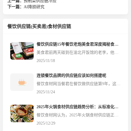
上一篇：
预制菜供应链冷控
下一篇：
AI降损研究
餐饮供应链(买卖易)食材供应链
餐饮供应链15年餐饮老炮美食君深度揭秘食材采购那些事
美食君前两天碰到在渝北开饭馆的老李，他一脸愁容：“每天起早摸黑去盘溪市场进货，价格时高时低不说，拉回来的菜没两天就蔫了，这生意难做啊！” 其实不止老李，我接触过的很多重庆餐饮小店老板，都在这两件事上犯难：一是哪里能找到价格稳定、品质靠谱的食材货源，二是怎么降低生鲜食材的损耗。重庆这个天气，夏天像火炉，冬天湿气重，食材保管起来确实比别的...
2025/11/18
连锁餐饮品牌的供应链应该如何搭建呢
餐饮食材网当餐君在餐饮做供应链第9年，这段时间有很多小伙伴找我咨询餐饮供应链，就开始跟大家唠唠。 有个做连锁餐饮品牌的老板找我，他想搭建自己的供应链体系。 我问他现在几家门店，他说现在只有5家门店。 像他这种5家门店的老板，还有供应链的想法的真不多。 门店数少的门店要搭供应链，其实就是在原有的基础上进行做优化就好了。 首先是先把现有的产品标准做好，特别是收货...
2025/11/24
2025年火锅食材供应链趋势分析：从标准化到场景化、从效率优先到品质透明
餐饮食材网认为，2025年火锅食材供应链正经历一场深刻变革，从传统的中央厨房标准化向场景化、个性化、透明化方向转型。在消费降级与品质升级并存的复杂环境下，火锅食材供应链呈现出分层共存格局：高端市场强调现制现做与极致鲜度，中端市场注重性价比与便捷性，基础市场则依赖预制化与规模化。这场变革不仅重塑了供应链的技术路径与商业模式，更重新定义了火锅食材的价值内涵&md...
2025/12/29