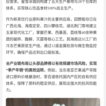
应需求。蜜雪冰城则构建了五大生产基地与28个仓库的
体系，实现核心饮品食材100%自主生产。
作为新茶饮行业原料果汁
的
主要供应商，
田野股份
已在
广西北海、海南定安、四川攀枝花、湖北荆门等地建立
五家现代化工厂，掌握芒果、西番莲、荔枝等
40余种果
蔬的破碎、酶解、灭菌等核心工艺。其海南达川工厂的
冷冻芒果原浆生产线
，
通过
12道金属检测与微生物监控
环节
，确保产品达到出口级标准。
全产业链布局让头部品牌得以有效规避市场风险，实现
“季产年销”的高效运转
。例如，当东南亚芒果减产导致
进口原料价格暴涨时，茶百道依托国内产区的自有供应
体系，保障了原料的稳定供应，展现出强大的抗风险能
力。