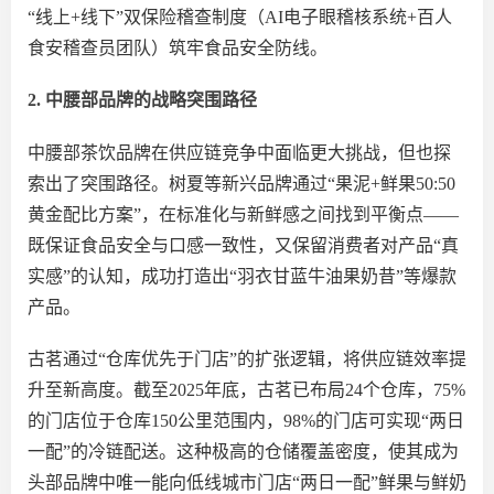
“线上+线下”双保险稽查制度（AI电子眼稽核系统+百人
食安稽查员团队）筑牢食品安全防线。
2. 中腰部品牌的战略突围路径
中腰部茶饮品牌在供应链竞争中面临更大挑战，但也探
索出了突围路径。树夏等新兴品牌通过
“果泥+鲜果50:50
黄金配比方案”，在标准化与新鲜感之间找到平衡点——
既保证食品安全与口感一致性，又保留消费者对产品“真
实感”的认知，成功打造出“羽衣甘蓝牛油果奶昔”等爆款
产品。
古茗通过
“仓库优先于门店”的扩张逻辑，将供应链效率提
升至新高度。截至2025年底，古茗已布局24个仓库，75%
的门店位于仓库150公里范围内，98%的门店可实现“两日
一配”的冷链配送。这种极高的仓储覆盖密度，使其成为
头部品牌中唯一能向低线城市门店“两日一配”鲜果与鲜奶