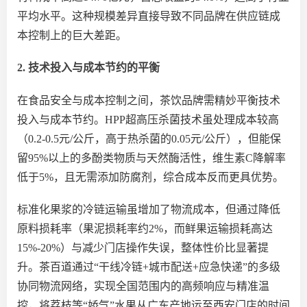
平均水平。这种规模差异直接导致不同品牌在供应链成
本控制上的巨大差距。
2. 技术投入与成本节约的平衡
在食品安全与成本控制之间，茶饮品牌需精妙平衡技术
投入与成本节约。
HPP超高压杀菌技术虽处理成本较高
（0.2-0.5元/公斤，高于热杀菌的0.05元/公斤），但能保
留95%以上的多酚类物质与天然酶活性，维生素C降解率
低于5%，且无需添加防腐剂，综合成本反而更具优势。
标准化果浆的冷链运输虽增加了物流成本，但通过降低
原料损耗率（果泥损耗率约
2%，而鲜果运输损耗高达
15%-20%）与减少门店操作失误，整体性价比显著提
升。茶百道通过“干线冷链+城市配送+应急快递”的多级
协同物流网络，实现全国范围内的高频响应与精准温
控，将荔枝等“娇气”水果从广东产地运至西安门店的时间