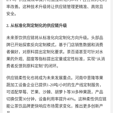
率改善。这种技术升级
将让
供应链管理
更
精准、高效
且
安全。
2. 从标准化到定制化的供应链升级
未来茶饮供应链将从标准化向定制化方向升级。头部品
牌已开始探索反向定制模式，基于门店销售数据和消费
者偏好，对原料
提出
定制化要求。
茶百道甚至可针对水
果的外观、甜度等指标提出定量或定性标准，实现
“从消
费者反馈到原料定制”的闭环。
供应链柔性化也将成为未来发展重点。河南中意隆等果
蔬加工设备企业已提供
1-20吨/小时的生产线定制服务，
可适配草莓、芒果、沙棘、胡萝卜等30多种果蔬，产品
切换仅需
30分钟，设备利用率提升40%。
这种柔性供应链
能让茶饮品牌更快响应市场需求变化，推出更多创新产