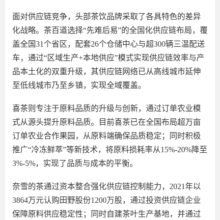
面对供应链竞争，头部茶饮品牌采取了各具特色的差异
化战略。茶百道选择
“先难后易”的全国化供应链布局，覆
盖全国31个省区，配套26个仓储中心与超300辆三温配送
车，通过“区域生产+本地供应”模式实现供应链效率与产
品本土化的双重升级，其供应链网络已从高线城市延伸
至低线城市乃至乡镇，实现全域覆盖。
喜茶则专注于原料品质的升级与创新，通过订单农业模
式从源头提升原料品质。目前喜茶已在全国布局超万亩
订单农业合作果园，从原料端确保品质稳定；同时积极
推广
“冷冻鲜萃”等新技术，将原料损耗率从15%-20%降至
3%-5%，实现了品质与成本的平衡。
奈雪的茶通过资本整合强化供应链控制能力，
2021年以
3864万元认购田野股份1200万股，通过投资供应链企业
保障原料供应稳定性；同时自建茶叶生产基地，并通过