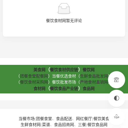
餐饮食材网暂无评论
（
）
美食网
餐饮食材供应链
餐饮网
（
团餐食堂配餐网
）当餐优选食材（
生鲜食品批发网
）
（
餐饮食材采购网
）餐饮批发市场（
产地食材直销网
）
（
）
食材网
餐饮食品产业链
食品网
当餐市场
(
团餐食堂
、
食品配送
、
网红餐厅
)
餐饮美食
生鲜食材网
(
菜谱
、
食品招商网
、
三餐
)
餐饮食品网