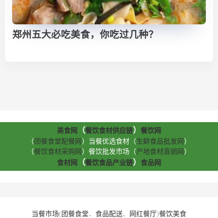
郑州五大必吃美食，你吃过几种？
（
）
美食网
餐饮食材供应链
餐饮网
（
团餐食堂配餐网
）当餐优选食材（
生鲜食品批发网
）
（
餐饮食材采购网
）餐饮批发市场（
产地食材直销网
）
（
）
食材网
餐饮食品产业链
食品网
当餐市场
(
团餐食堂
、
食品配送
、
网红餐厅
)
餐饮美食